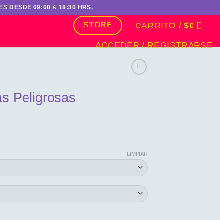
S DESDE 09:00 A 18:30 HRS.
CARRITO /
$
0
STORE
ACCEDER / REGISTRARSE
as Peligrosas
ngo
LIMPIAR
cios:
sde
150
sta
,390
 cantidad