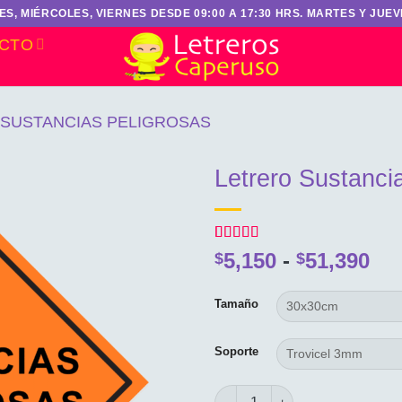
S, MIÉRCOLES, VIERNES DESDE 09:00 A 17:30 HRS. MARTES Y JUEVE
CTO
 SUSTANCIAS PELIGROSAS
Letrero Sustanci
Valorado
1
Ra
5,150
-
51,390
$
$
con
4
de
de
5 en base
a
pre
Tamaño
valoración
de
de un
cliente
$5,
Soporte
ha
$51
Letrero Sustancias Peligrosas