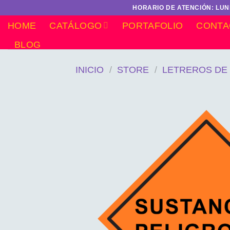
Saltar
HORARIO DE ATENCIÓN: LUNE
al
HOME
CATÁLOGO
PORTAFOLIO
CONTA
contenido
BLOG
INICIO
/
STORE
/
LETREROS DE