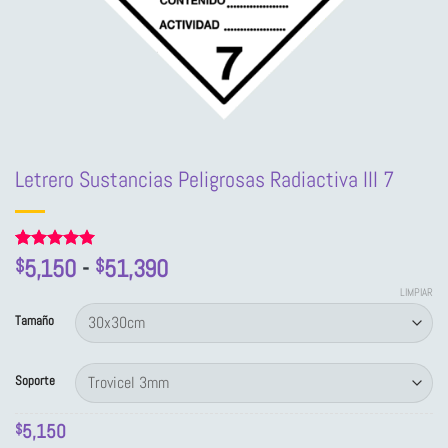
Letrero Sustancias Peligrosas Radiactiva III 7
Rango
Valorado
1
5,150
-
51,390
$
$
con
5
de 5
de
en base a
LIMPIAR
precios:
valoración
Tamaño
de un
desde
cliente
$5,150
Soporte
hasta
$51,390
5,150
$