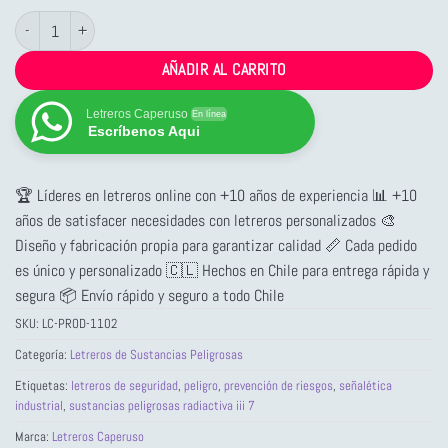
Letrero Sustancias Peligrosas Radiactiva III 7 cantidad
AÑADIR AL CARRITO
Letreros Caperuso
En línea
Escríbenos Aqui
🏆 Líderes en letreros online con +10 años de experiencia 📊 +10
años de satisfacer necesidades con letreros personalizados 🎨
Diseño y fabricación propia para garantizar calidad 📏 Cada pedido
es único y personalizado 🇨🇱 Hechos en Chile para entrega rápida y
segura 📦 Envío rápido y seguro a todo Chile
SKU:
LC-PROD-1102
Categoría:
Letreros de Sustancias Peligrosas
Etiquetas:
letreros de seguridad
,
peligro
,
prevención de riesgos
,
señalética
industrial
,
sustancias peligrosas radiactiva iii 7
Marca:
Letreros Caperuso