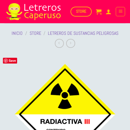
Saltar
al
STORE
contenido
INICIO
/
STORE
/
LETREROS DE SUSTANCIAS PELIGROSAS
Save