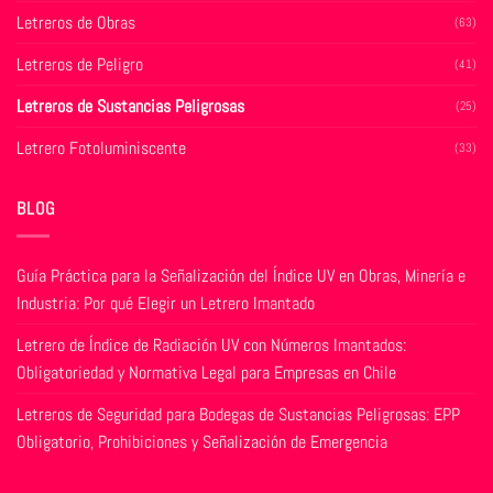
página
de
Letreros de Obras
(63)
de
producto
producto
Letreros de Peligro
(41)
Letreros de Sustancias Peligrosas
(25)
Letrero Fotoluminiscente
(33)
BLOG
Guía Práctica para la Señalización del Índice UV en Obras, Minería e
Industria: Por qué Elegir un Letrero Imantado
Letrero de Índice de Radiación UV con Números Imantados:
Obligatoriedad y Normativa Legal para Empresas en Chile
Letreros de Seguridad para Bodegas de Sustancias Peligrosas: EPP
Obligatorio, Prohibiciones y Señalización de Emergencia