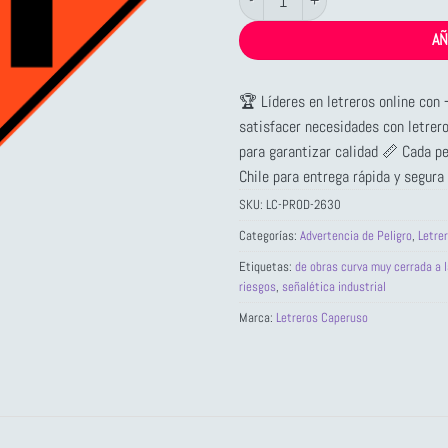
AÑ
🏆 Líderes en letreros online con
satisfacer necesidades con letrer
para garantizar calidad 📏 Cada p
Chile para entrega rápida y segura
SKU:
LC-PROD-2630
Categorías:
Advertencia de Peligro
,
Letre
Etiquetas:
de obras curva muy cerrada a l
riesgos
,
señalética industrial
Marca:
Letreros Caperuso