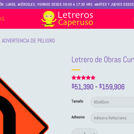
ÓN: LUNES, MIÉRCOLES, VIERNES DESDE 09:00 A 17:30 HRS. MARTES Y JUEVES DESDE 
OG
ADVERTENCIA DE PELIGRO
Letrero de Obras Cur
Ra
Valorado
1
51,390
-
159,906
$
$
con
5
de 5
de
en base a
pre
valoración
Tamaño
de un
des
cliente
$51
Adhesivo
has
$15
Letrero de Obras Curva muy cerrada a la 