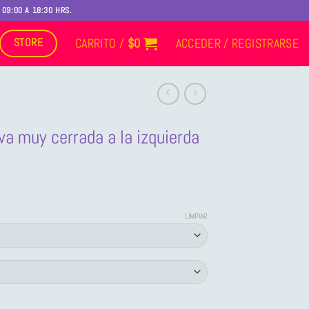
09:00 A 18:30 HRS.
CARRITO /
$
0
ACCEDER / REGISTRARSE
STORE
va muy cerrada a la izquierda
ngo
LIMPIAR
cios:
de
,390
ta
9,906
izquierda cantidad