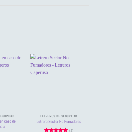
SEGURIDAD
LETREROS DE SEGURIDAD
LETREROS DE PEL
en caso de
Letrero de Peligro: Cald
Letrero Sector No Fumadores
cia
Nivel
(4)