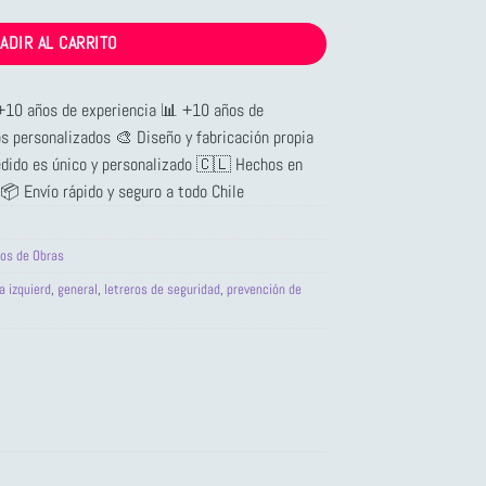
ADIR AL CARRITO
 +10 años de experiencia 📊 +10 años de
os personalizados 🎨 Diseño y fabricación propia
edido es único y personalizado 🇨🇱 Hechos en
 📦 Envío rápido y seguro a todo Chile
ros de Obras
a izquierd
,
general
,
letreros de seguridad
,
prevención de