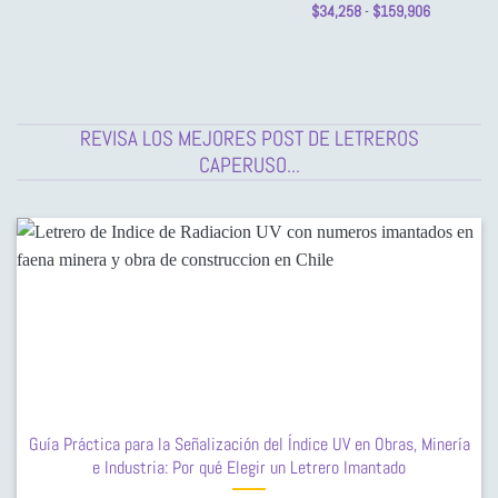
Valorado
Rango
precios:
$
34,258
-
$
159,906
de
desde
con
4
de
precios:
$34,258
5
desde
hasta
$34,258
$159,906
hasta
$159,906
REVISA LOS MEJORES POST DE LETREROS
CAPERUSO...
Guía Práctica para la Señalización del Índice UV en Obras, Minería
e Industria: Por qué Elegir un Letrero Imantado