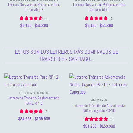
Letrero Sustancias Peligrosas Gas
Letrero Sustancias Peligrosas Gas
Inflamable 2
Comprimido 2
(4)
(3)
Valorado
Rango
Valorado
Rango
$
5,150
-
$
51,390
$
5,150
-
$
51,390
de
de
con
4.5
con
5
de 5
precios:
precios:
de 5
desde
desde
$5,150
$5,150
hasta
hasta
$51,390
$51,390
ESTOS SON LOS LETREROS MÁS COMPRADOS DE
TRÁNSITO EN SANTIAGO...
LETREROS DE TRÁNSITO
Letrero de Tránsito Reglamentario:
ADVERTENCIA
PARE RPI-2
Letrero de Tránsito de Advertencia:
Niños Jugando PO-10
(3)
Valorado
Rango
$
34,258
-
$
159,906
(3)
de
con
5
de 5
Valorado
Rango
precios:
$
34,258
-
$
159,906
de
desde
con
5
de 5