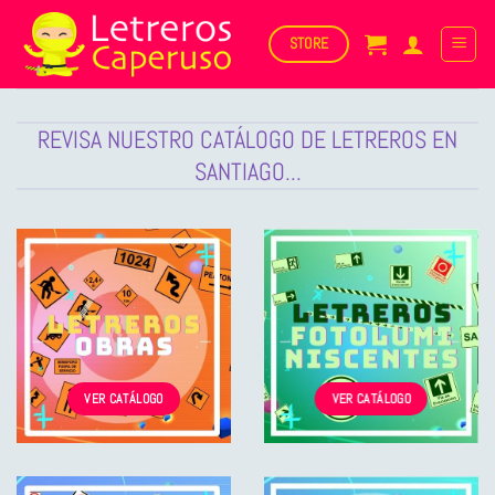
Saltar
al
STORE
contenido
REVISA NUESTRO CATÁLOGO DE LETREROS EN
SANTIAGO...
VER CATÁLOGO
VER CATÁLOGO