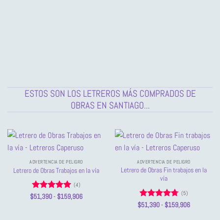
precios:
$34,258
desde
hasta
$34,258
$159,906
hasta
$159,906
ESTOS SON LOS LETREROS MÁS COMPRADOS DE
OBRAS EN SANTIAGO...
ADVERTENCIA DE PELIGRO
ADVERTENCIA DE PELIGRO
Letrero de Obras Fin trabajos en la
Letrero de Obras Trabajos en la vía
vía
(4)
(5)
Valorado
Rango
$
51,390
-
$
159,906
de
con
5
de 5
Valorado
Rango
$
51,390
-
$
159,906
precios:
de
con
4.67
desde
precios:
de 5