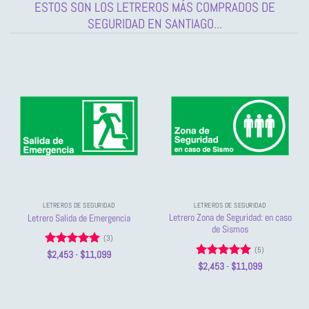
ESTOS SON LOS LETREROS MÁS COMPRADOS DE
SEGURIDAD EN SANTIAGO...
LETREROS DE SEGURIDAD
LETREROS DE SEGURIDAD
Letrero Zona de Seguridad: en caso
Letrero Salida de Emergencia
de Sismos
(3)
(5)
Valorado
Rango
$
2,453
-
$
11,099
de
con
5
de 5
Valorado
Rango
$
2,453
-
$
11,099
precios:
de
con
5
de 5
desde
precios:
$2,453
desde
hasta
$2,453
$11,099