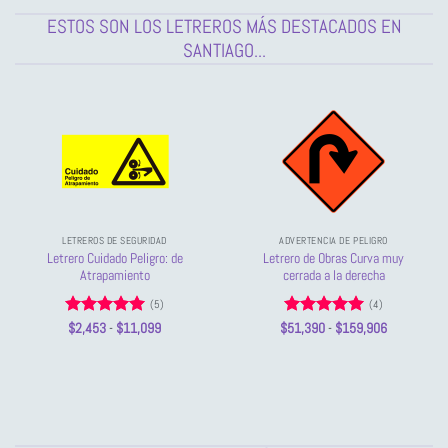
ESTOS SON LOS LETREROS MÁS DESTACADOS EN
SANTIAGO...
LETREROS DE SEGURIDAD
ADVERTENCIA DE PELIGRO
Letrero Cuidado Peligro: de
Letrero de Obras Curva muy
Atrapamiento
cerrada a la derecha
(5)
(4)
Valorado
Rango
Valorado
Rango
$
2,453
-
$
11,099
$
51,390
-
$
159,906
de
de
con
5
de 5
con
5
de 5
precios:
precios:
desde
desde
$2,453
$51,390
hasta
hasta
$11,099
$159,906