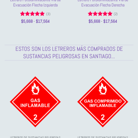
Evacuación Flecha Izquierda
Evacuación Flecha Derecha
(3)
(2)
Valorado
Rango
Valorado
Rango
$
5,668
-
$
17,564
$
5,668
-
$
17,564
de
de
con
5
de 5
con
5
de 5
precios:
precios:
desde
desde
$5,668
$5,668
hasta
hasta
$17,564
$17,564
ESTOS SON LOS LETREROS MÁS COMPRADOS DE
SUSTANCIAS PELIGROSAS EN SANTIAGO...
LETREROS DE SUSTANCIAS PELIGROSAS
LETREROS DE SUSTANCIAS PELIGROSAS