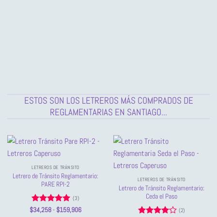
$51,390
desde
hasta
$51,390
$159,906
hasta
$159,906
ESTOS SON LOS LETREROS MÁS COMPRADOS DE
REGLAMENTARIAS EN SANTIAGO...
LETREROS DE TRÁNSITO
Letrero de Tránsito Reglamentario:
LETREROS DE TRÁNSITO
PARE RPI-2
Letrero de Tránsito Reglamentario:
Ceda el Paso
(3)
Valorado
Rango
$
34,258
-
$
159,906
(2)
de
con
5
de 5