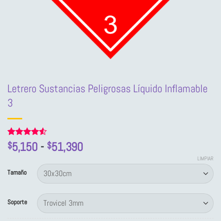
Letrero Sustancias Peligrosas Líquido Inflamable
3
Rango
Valorado
2
5,150
-
51,390
$
$
con
4.5
de
de 5 en
LIMPIAR
precios:
base a
Tamaño
valoraciones
desde
de clientes
$5,150
Soporte
hasta
$51,390