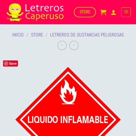
Saltar
al
STORE
contenido
INICIO
/
STORE
/
LETREROS DE SUSTANCIAS PELIGROSAS
Save