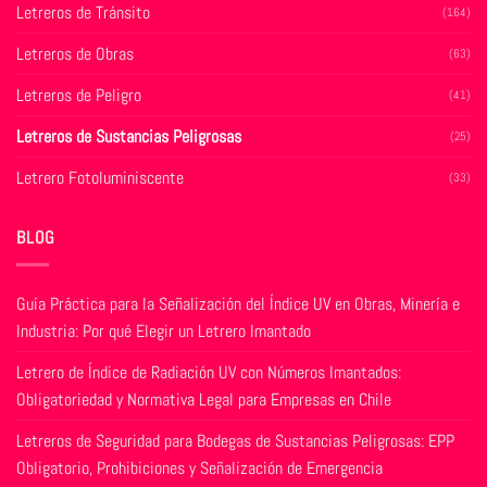
Letreros de Tránsito
(164)
la
la
página
página
Letreros de Obras
(63)
de
de
producto
producto
Letreros de Peligro
(41)
Letreros de Sustancias Peligrosas
(25)
Letrero Fotoluminiscente
(33)
BLOG
Guía Práctica para la Señalización del Índice UV en Obras, Minería e
Industria: Por qué Elegir un Letrero Imantado
Letrero de Índice de Radiación UV con Números Imantados:
Obligatoriedad y Normativa Legal para Empresas en Chile
Letreros de Seguridad para Bodegas de Sustancias Peligrosas: EPP
Obligatorio, Prohibiciones y Señalización de Emergencia