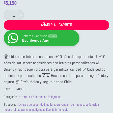
5,150
$
Letrero Sustancias Peligrosas Líquido Inflamable 3 cantidad
AÑADIR AL CARRITO
Letreros Caperuso
En línea
Escríbenos Aqui
🏆 Líderes en letreros online con +10 años de experiencia 📊 +10
años de satisfacer necesidades con letreros personalizados 🎨
Diseño y fabricación propia para garantizar calidad 📏 Cada pedido
es único y personalizado 🇨🇱 Hechos en Chile para entrega rápida y
segura 📦 Envío rápido y seguro a todo Chile
SKU:
LC-PROD-981
Categoría:
Letreros de Sustancias Peligrosas
Etiquetas:
letreros de seguridad
,
peligro
,
prevención de riesgos
,
señalética
industrial
,
sustancias peligrosas líquido inflamable