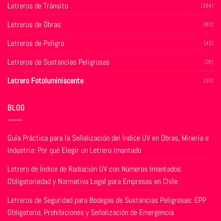
Letreros de Tránsito
(164)
la
la
página
página
Letreros de Obras
(63)
de
de
producto
producto
Letreros de Peligro
(41)
Letreros de Sustancias Peligrosas
(25)
Letrero Fotoluminiscente
(33)
BLOG
Guía Práctica para la Señalización del Índice UV en Obras, Minería e
Industria: Por qué Elegir un Letrero Imantado
Letrero de Índice de Radiación UV con Números Imantados:
Obligatoriedad y Normativa Legal para Empresas en Chile
Letreros de Seguridad para Bodegas de Sustancias Peligrosas: EPP
Obligatorio, Prohibiciones y Señalización de Emergencia