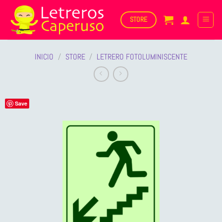
Saltar
al
STORE
contenido
INICIO
/
STORE
/
LETRERO FOTOLUMINISCENTE
Save