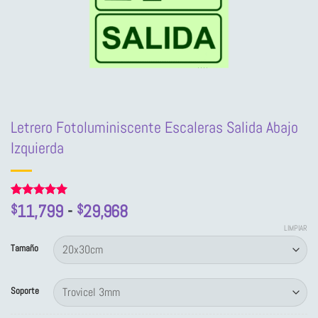
Letrero Fotoluminiscente Escaleras Salida Abajo
Izquierda
Rango
Valorado
2
11,799
-
29,968
$
$
con
5
de 5
de
en base a
LIMPIAR
precios:
valoraciones
Tamaño
de clientes
desde
$11,799
Soporte
hasta
$29,968