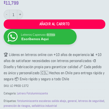
11,799
$
Letrero Fotoluminiscente Escaleras Salida Abajo Izquierda cantidad
AÑADIR AL CARRITO
Letreros Caperuso
En línea
Escríbenos Aqui
🏆 Líderes en letreros online con +10 años de experiencia 📊 +10
años de satisfacer necesidades con letreros personalizados 🎨
Diseño y fabricación propia para garantizar calidad 📏 Cada pedido
es único y personalizado 🇨🇱 Hechos en Chile para entrega rápida y
segura 📦 Envío rápido y seguro a todo Chile
SKU:
LC-PROD-1372
Categoría:
Letrero Fotoluminiscente
Etiquetas:
fotoluminiscente escaleras salida abajo
,
general
,
letreros de seguridad
,
prevención de riesgos
,
señalética industrial