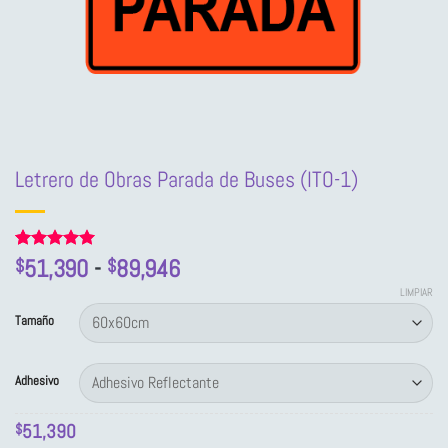
Letrero de Obras Parada de Buses (ITO-1)
Rango
Valorado
2
51,390
-
89,946
$
$
con
5
de 5
de
en base a
LIMPIAR
precios:
valoraciones
Tamaño
de clientes
desde
$51,390
Adhesivo
hasta
$89,946
51,390
$