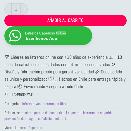
Letrero de Obras Parada de Buses (ITO-1) cantidad
AÑADIR AL CARRITO
Letreros Caperuso
En línea
Escríbenos Aqui
🏆 Líderes en letreros online con +10 años de experiencia 📊 +10
años de satisfacer necesidades con letreros personalizados 🎨
Diseño y fabricación propia para garantizar calidad 📏 Cada pedido
es único y personalizado 🇨🇱 Hechos en Chile para entrega rápida y
segura 📦 Envío rápido y seguro a todo Chile
SKU:
LC-PROD-2741
Categorías:
Informativas
,
Letreros de Obras
Etiquetas:
de obras parada de buses (ito-1)
,
general
,
letreros de seguridad
,
prevención de riesgos
,
señalética industrial
Marca:
Letreros Caperuso