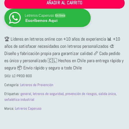
AÑADIR AL CARRITO
Letreros Caperuso
En línea
Escríbenos Aqui
🏆 Líderes en letreros online con +10 años de experiencia 📊 +10
años de satisfacer necesidades con letreros personalizados 🎨
Diseño y fabricación propia para garantizar calidad 📏 Cada pedido
es único y personalizado 🇨🇱 Hechos en Chile para entrega rápida y
segura 📦 Envío rápido y seguro a todo Chile
SKU:
LC-PROD-800
Categoría:
Letreros de Prevención
Etiquetas:
general
,
letreros de seguridad
,
prevención de riesgos
,
salida única
,
señalética industrial
Marca:
Letreros Caperuso