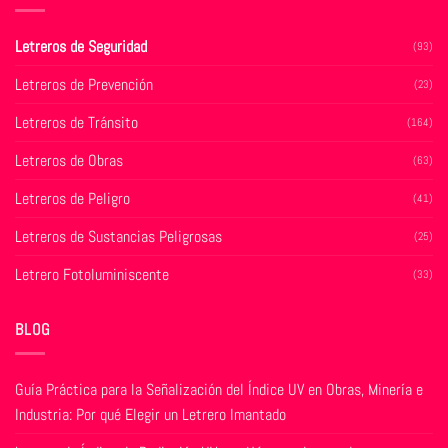
Las
Las
opciones
opciones
se
Letreros de Seguridad
(93)
se
pueden
pueden
Letreros de Prevención
elegir
(23)
elegir
en
Letreros de Tránsito
en
(164)
la
la
página
Letreros de Obras
(63)
página
de
de
producto
Letreros de Peligro
(41)
producto
Letreros de Sustancias Peligrosas
(25)
Letrero Fotoluminiscente
(33)
BLOG
Guía Práctica para la Señalización del Índice UV en Obras, Minería e
Industria: Por qué Elegir un Letrero Imantado