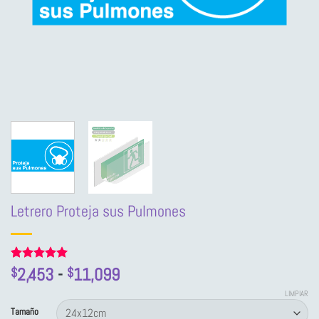
Letrero Proteja sus Pulmones
Rango
Valorado
2
2,453
-
11,099
$
$
con
5
de 5
de
en base a
LIMPIAR
precios:
valoraciones
Tamaño
de clientes