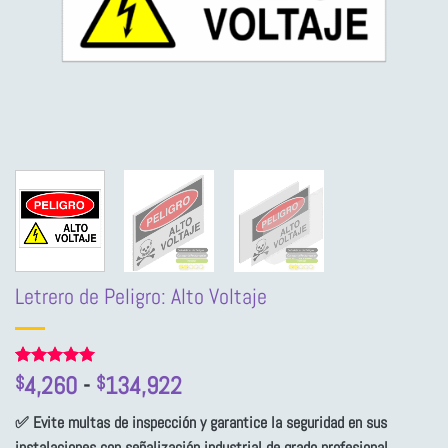
Letrero de Peligro: Alto Voltaje
Rango
Valorado
2
4,260
-
134,922
$
$
con
5
de 5
de
en base a
✅ Evite multas de inspección y garantice la seguridad en sus
precios:
valoraciones
de clientes
instalaciones con señalización industrial de grado profesional.