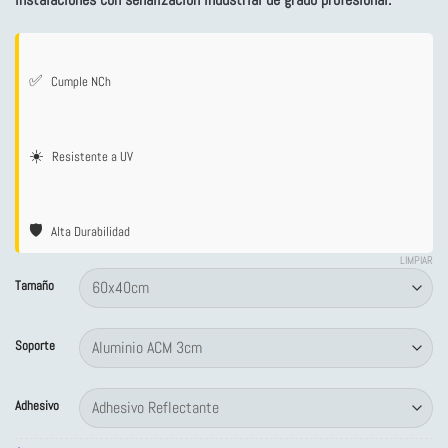
desde
$4,260
hasta
$134,922
✅
Cumple NCh
☀️
Resistente a UV
🛡️
Alta Durabilidad
LIMPIAR
Tamaño
Soporte
Adhesivo