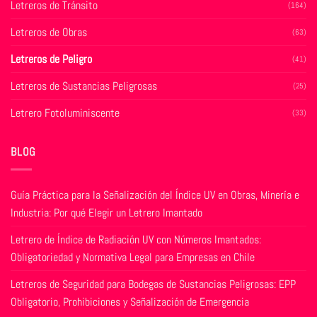
Letreros de Tránsito
(164)
la
página
página
de
Letreros de Obras
(63)
de
producto
producto
Letreros de Peligro
(41)
Letreros de Sustancias Peligrosas
(25)
Letrero Fotoluminiscente
(33)
BLOG
Guía Práctica para la Señalización del Índice UV en Obras, Minería e
Industria: Por qué Elegir un Letrero Imantado
Letrero de Índice de Radiación UV con Números Imantados:
Obligatoriedad y Normativa Legal para Empresas en Chile
Letreros de Seguridad para Bodegas de Sustancias Peligrosas: EPP
Obligatorio, Prohibiciones y Señalización de Emergencia