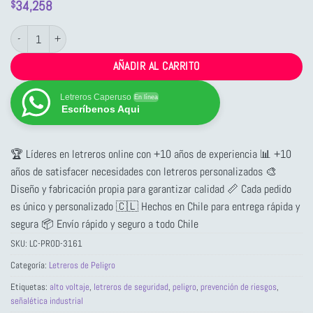
34,258
$
Letrero de Peligro: Alto Voltaje cantidad
AÑADIR AL CARRITO
Letreros Caperuso
En línea
Escríbenos Aqui
🏆 Líderes en letreros online con +10 años de experiencia 📊 +10
años de satisfacer necesidades con letreros personalizados 🎨
Diseño y fabricación propia para garantizar calidad 📏 Cada pedido
es único y personalizado 🇨🇱 Hechos en Chile para entrega rápida y
segura 📦 Envío rápido y seguro a todo Chile
SKU:
LC-PROD-3161
Categoría:
Letreros de Peligro
Etiquetas:
alto voltaje
,
letreros de seguridad
,
peligro
,
prevención de riesgos
,
señalética industrial