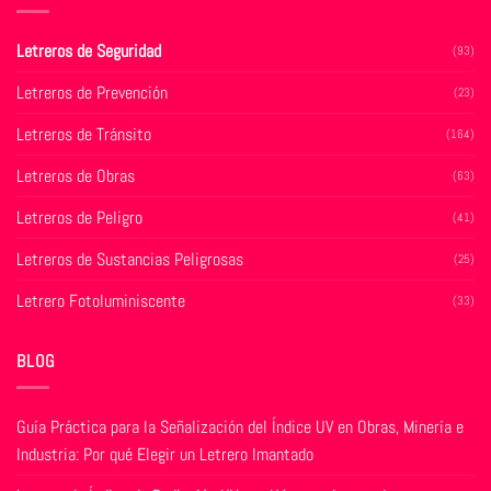
opciones
opciones
se
se
Letreros de Seguridad
(93)
pueden
pueden
elegir
elegir
Letreros de Prevención
(23)
en
en
la
la
Letreros de Tránsito
(164)
página
página
de
de
Letreros de Obras
(63)
producto
producto
Letreros de Peligro
(41)
Letreros de Sustancias Peligrosas
(25)
Letrero Fotoluminiscente
(33)
BLOG
Guía Práctica para la Señalización del Índice UV en Obras, Minería e
Industria: Por qué Elegir un Letrero Imantado