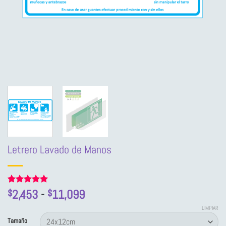
Letrero Lavado de Manos
Rango
Valorado
2
2,453
-
11,099
$
$
con
5
de 5
de
en base a
LIMPIAR
precios:
valoraciones
Tamaño
de clientes