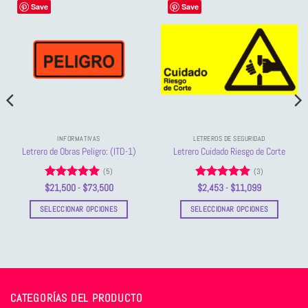
Save
Save
INFORMATIVAS
LETREROS DE SEGURIDAD
Letrero de Obras Peligro: (ITD-1)
Letrero Cuidado Riesgo de Corte
(5)
(3)
Valorado
Rango
Valorado
Rango
$
21,500
-
$
73,500
$
2,453
-
$
11,099
de
de
con
5
de 5
con
5
de 5
precios:
precios:
SELECCIONAR OPCIONES
SELECCIONAR OPCIONES
desde
desde
$21,500
$2,453
Este
Este
hasta
hasta
producto
producto
$73,500
$11,099
tiene
tiene
múltiples
múltiples
variantes.
variantes.
CATEGORÍAS DEL PRODUCTO
Las
Las