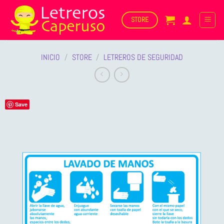
Saltar
al
STORE
contenido
INICIO
/
STORE
/
LETREROS DE SEGURIDAD
Save