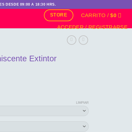
S DESDE 09:00 A 18:30 HRS.
CARRITO /
$
0
STORE
ACCEDER / REGISTRARSE
iscente Extintor
ngo
LIMPIAR
cios:
sde
988
sta