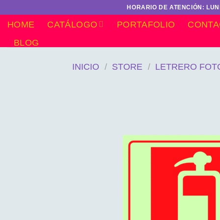
Saltar
HORARIO DE ATENCIÓN: LUNE
al
HOME
CATÁLOGO
PORTAFOLIO
CONTA
contenido
BLOG
INICIO
/
STORE
/
LETRERO FOT