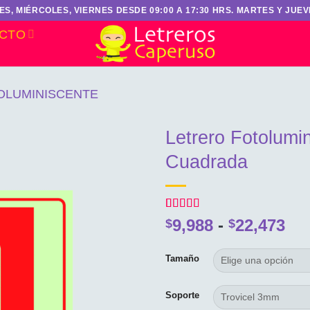
S, MIÉRCOLES, VIERNES DESDE 09:00 A 17:30 HRS. MARTES Y JUEVE
CTO
OLUMINISCENTE
Letrero Fotolumin
Cuadrada
Valorado
2
Ra
9,988
-
22,473
$
$
con
4.5
de
de
5 en base a
valoraciones
pre
Tamaño
de clientes
de
$9,
Soporte
ha