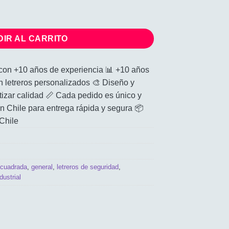
,473
ntor Cuadrada cantidad
IR AL CARRITO
e con +10 años de experiencia 📊 +10 años
n letreros personalizados 🎨 Diseño y
tizar calidad 📏 Cada pedido es único y
 Chile para entrega rápida y segura 📦
Chile
r cuadrada
,
general
,
letreros de seguridad
,
dustrial