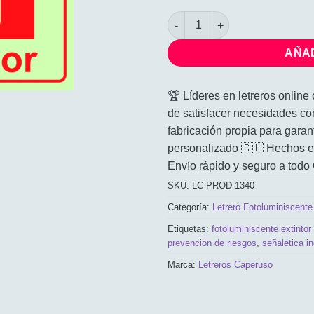
$22
Letrero Fotoluminiscente Exti
AÑAD
🏆 Líderes en letreros onlin
de satisfacer necesidades co
fabricación propia para garan
personalizado 🇨🇱 Hechos en
Envío rápido y seguro a todo 
SKU:
LC-PROD-1340
Categoría:
Letrero Fotoluminiscente
Etiquetas:
fotoluminiscente extinto
prevención de riesgos
,
señalética in
Marca:
Letreros Caperuso