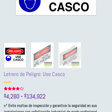
Letrero de Peligro: Use Casco
Rango
Valorado
1
4,260
-
134,922
$
$
con
4
de
de
5 en
✅ Evite multas de inspección y garantice la seguridad en sus
precios:
base a
valoración
instalaciones con señalización industrial de grado profesional.