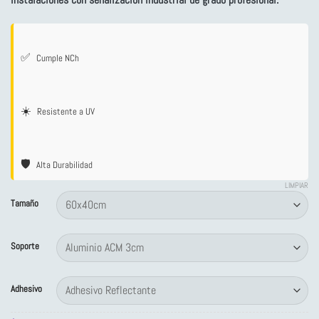
desde
de un
$4,260
cliente
hasta
$134,922
✅
Cumple NCh
☀️
Resistente a UV
🛡️
Alta Durabilidad
LIMPIAR
Tamaño
Soporte
Adhesivo