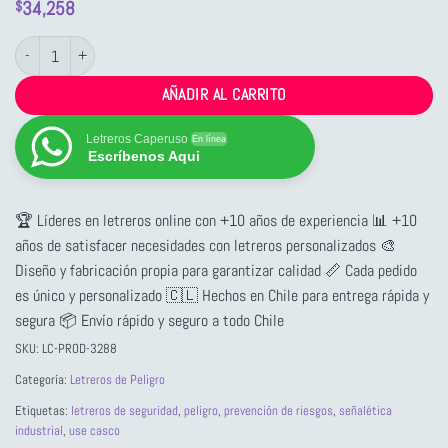
34,258
$
Letrero de Peligro: Use Casco cantidad
AÑADIR AL CARRITO
Letreros Caperuso
En línea
Escríbenos Aqui
🏆 Líderes en letreros online con +10 años de experiencia 📊 +10
años de satisfacer necesidades con letreros personalizados 🎨
Diseño y fabricación propia para garantizar calidad 📏 Cada pedido
es único y personalizado 🇨🇱 Hechos en Chile para entrega rápida y
segura 📦 Envío rápido y seguro a todo Chile
SKU:
LC-PROD-3288
Categoría:
Letreros de Peligro
Etiquetas:
letreros de seguridad
,
peligro
,
prevención de riesgos
,
señalética
industrial
,
use casco