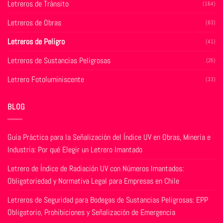
Letreros de Tránsito
(164)
la
la
página
página
Letreros de Obras
(63)
de
de
producto
producto
Letreros de Peligro
(41)
Letreros de Sustancias Peligrosas
(25)
Letrero Fotoluminiscente
(33)
BLOG
Guía Práctica para la Señalización del Índice UV en Obras, Minería e
Industria: Por qué Elegir un Letrero Imantado
Letrero de Índice de Radiación UV con Números Imantados:
Obligatoriedad y Normativa Legal para Empresas en Chile
Letreros de Seguridad para Bodegas de Sustancias Peligrosas: EPP
Obligatorio, Prohibiciones y Señalización de Emergencia