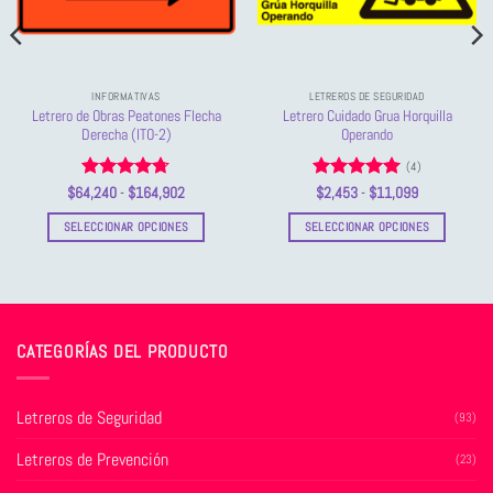
INFORMATIVAS
LETREROS DE SEGURIDAD
Letrero de Obras Peatones Flecha
Letrero Cuidado Grua Horquilla
Derecha (ITO-2)
Operando
(4)
Valorado
Rango
Valorado
Rango
$
64,240
-
$
164,902
$
2,453
-
$
11,099
de
de
con
4.67
con
5
de 5
precios:
precios:
de 5
SELECCIONAR OPCIONES
SELECCIONAR OPCIONES
desde
desde
$64,240
$2,453
Este
Este
hasta
hasta
producto
producto
$164,902
$11,099
tiene
tiene
múltiples
múltiples
variantes.
variantes.
CATEGORÍAS DEL PRODUCTO
Las
Las
opciones
opciones
se
se
Letreros de Seguridad
(93)
pueden
pueden
Letreros de Prevención
elegir
elegir
(23)
en
en