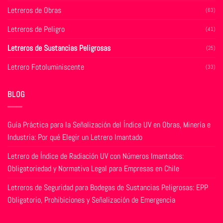
página
de
Letreros de Obras
(63)
de
producto
producto
Letreros de Peligro
(41)
Letreros de Sustancias Peligrosas
(25)
Letrero Fotoluminiscente
(33)
BLOG
Guía Práctica para la Señalización del Índice UV en Obras, Minería e
Industria: Por qué Elegir un Letrero Imantado
Letrero de Índice de Radiación UV con Números Imantados:
Obligatoriedad y Normativa Legal para Empresas en Chile
Letreros de Seguridad para Bodegas de Sustancias Peligrosas: EPP
Obligatorio, Prohibiciones y Señalización de Emergencia