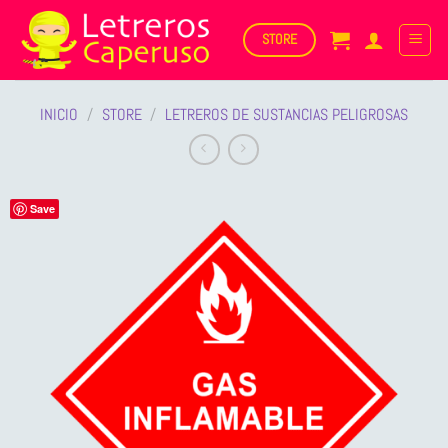
Saltar
al
STORE
contenido
INICIO
/
STORE
/
LETREROS DE SUSTANCIAS PELIGROSAS
Save