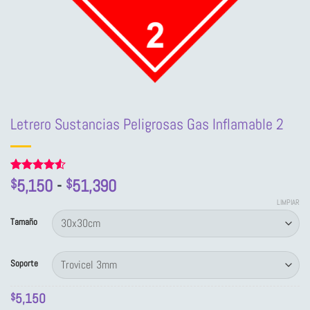
Letrero Sustancias Peligrosas Gas Inflamable 2
Rango
Valorado
2
5,150
-
51,390
$
$
con
4.5
de
de 5 en
LIMPIAR
precios:
base a
Tamaño
valoraciones
desde
de clientes
$5,150
Soporte
hasta
$51,390
5,150
$