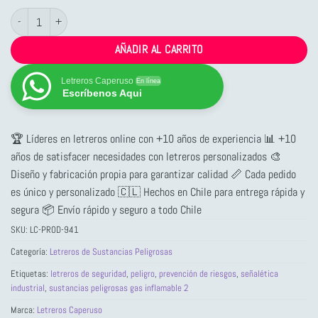
Letrero Sustancias Peligrosas Gas Inflamable 2 cantidad
AÑADIR AL CARRITO
Letreros Caperuso
En línea
Escríbenos Aqui
🏆 Líderes en letreros online con +10 años de experiencia 📊 +10
años de satisfacer necesidades con letreros personalizados 🎨
Diseño y fabricación propia para garantizar calidad 📏 Cada pedido
es único y personalizado 🇨🇱 Hechos en Chile para entrega rápida y
segura 📦 Envío rápido y seguro a todo Chile
SKU:
LC-PROD-941
Categoría:
Letreros de Sustancias Peligrosas
Etiquetas:
letreros de seguridad
,
peligro
,
prevención de riesgos
,
señalética
industrial
,
sustancias peligrosas gas inflamable 2
Marca:
Letreros Caperuso