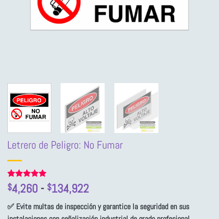
Letrero de Peligro: No Fumar
Rango
Valorado
1
4,260
-
134,922
$
$
con
5
de 5
de
en base a
✅ Evite multas de inspección y garantice la seguridad en sus
precios:
valoración
de un
instalaciones con señalización industrial de grado profesional.