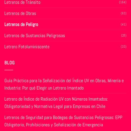
Letreros de Tránsito
(164)
la
página
página
de
Letreros de Obras
(63)
de
producto
producto
Letreros de Peligro
(41)
Letreros de Sustancias Peligrosas
(25)
Letrero Fotoluminiscente
(33)
BLOG
Guía Práctica para la Señalización del Índice UV en Obras, Minería e
Industria: Por qué Elegir un Letrero Imantado
Letrero de Índice de Radiación UV con Números Imantados:
Obligatoriedad y Normativa Legal para Empresas en Chile
Letreros de Seguridad para Bodegas de Sustancias Peligrosas: EPP
Obligatorio, Prohibiciones y Señalización de Emergencia