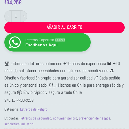
34,258
$
Letrero de Peligro: No Fumar cantidad
AÑADIR AL CARRITO
Letreros Caperuso
En línea
Escríbenos Aqui
🏆 Líderes en letreros online con +10 años de experiencia 📊 +10
años de satisfacer necesidades con letreros personalizados 🎨
Diseño y fabricación propia para garantizar calidad 📏 Cada pedido
es único y personalizado 🇨🇱 Hechos en Chile para entrega rápida y
segura 📦 Envío rápido y seguro a todo Chile
SKU:
LC-PROD-3206
Categoría:
Letreros de Peligro
Etiquetas:
letreros de seguridad
,
no fumar
,
peligro
,
prevención de riesgos
,
señalética industrial