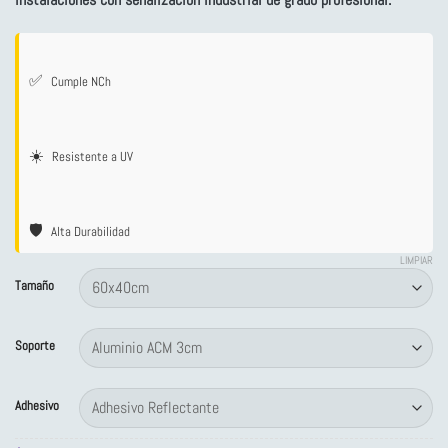
desde
cliente
$4,260
hasta
$134,922
✅
Cumple NCh
☀️
Resistente a UV
🛡️
Alta Durabilidad
LIMPIAR
Tamaño
Soporte
Adhesivo