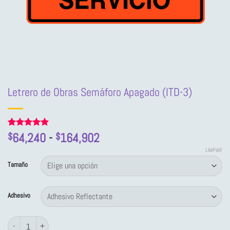
Letrero de Obras Semáforo Apagado (ITD-3)
Rango
Valorado
3
64,240
-
164,902
$
$
con
5
de 5
de
en base a
LIMPIAR
precios:
valoraciones
Tamaño
de clientes
desde
$64,240
Adhesivo
hasta
$164,902
Letrero de Obras Semáforo Apagado (ITD-3) cantidad