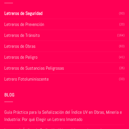
Las
Las
opciones
opciones
se
se
Letreros de Seguridad
(93)
pueden
pueden
Letreros de Prevención
elegir
elegir
(23)
en
en
Letreros de Tránsito
(164)
la
la
página
página
Letreros de Obras
(63)
de
de
producto
producto
Letreros de Peligro
(41)
Letreros de Sustancias Peligrosas
(25)
Letrero Fotoluminiscente
(33)
BLOG
Guía Práctica para la Señalización del Índice UV en Obras, Minería e
Industria: Por qué Elegir un Letrero Imantado