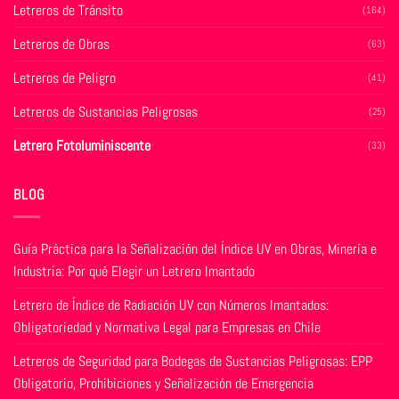
la
Letreros de Tránsito
(164)
la
página
página
de
Letreros de Obras
(63)
de
producto
producto
Letreros de Peligro
(41)
Letreros de Sustancias Peligrosas
(25)
Letrero Fotoluminiscente
(33)
BLOG
Guía Práctica para la Señalización del Índice UV en Obras, Minería e
Industria: Por qué Elegir un Letrero Imantado
Letrero de Índice de Radiación UV con Números Imantados:
Obligatoriedad y Normativa Legal para Empresas en Chile
Letreros de Seguridad para Bodegas de Sustancias Peligrosas: EPP
Obligatorio, Prohibiciones y Señalización de Emergencia