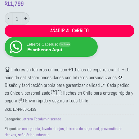
11,799
$
Letrero Fotoluminiscente Emergencia: Lavado de Ojos cantidad
AÑADIR AL CARRITO
Letreros Caperuso
En línea
Escríbenos Aqui
🏆 Líderes en letreros online con +10 años de experiencia 📊 +10
años de satisfacer necesidades con letreros personalizados 🎨
Diseño y fabricación propia para garantizar calidad 📏 Cada pedido
es único y personalizado 🇨🇱 Hechos en Chile para entrega rápida y
segura 📦 Envío rápido y seguro a todo Chile
SKU:
LC-PROD-1429
Categoría:
Letrero Fotoluminiscente
Etiquetas:
emergencia
,
lavado de ojos
,
letreros de seguridad
,
prevención de
riesgos
,
señalética industrial