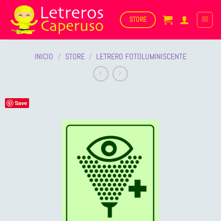
Saltar
al
STORE
contenido
INICIO
/
STORE
/
LETRERO FOTOLUMINISCENTE
Save