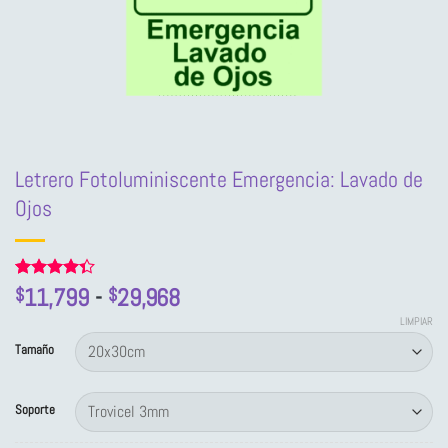
Letrero Fotoluminiscente Emergencia: Lavado de
Ojos
Rango
Valorado
3
11,799
-
29,968
$
$
con
4.33
de
de 5 en
LIMPIAR
precios:
base a
Tamaño
valoraciones
desde
de clientes
$11,799
Soporte
hasta
$29,968