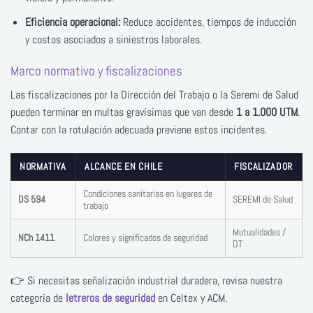
Eficiencia operacional:
Reduce accidentes, tiempos de inducción
y costos asociados a siniestros laborales.
Marco normativo y fiscalizaciones
Las fiscalizaciones por la Dirección del Trabajo o la Seremi de Salud
pueden terminar en multas gravísimas que van desde
1 a 1.000 UTM
.
Contar con la rotulación adecuada previene estos incidentes.
NORMATIVA
ALCANCE EN CHILE
FISCALIZADOR
Condiciones sanitarias en lugares de
DS 594
SEREMI de Salud
trabajo
Mutualidades /
NCh 1411
Colores y significados de seguridad
DT
👉 Si necesitas señalización industrial duradera, revisa nuestra
categoría de
letreros de seguridad
en Celtex y ACM.