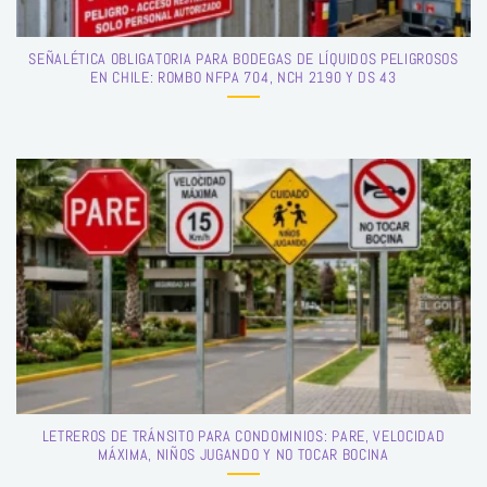
SEÑALÉTICA OBLIGATORIA PARA BODEGAS DE LÍQUIDOS PELIGROSOS
EN CHILE: ROMBO NFPA 704, NCH 2190 Y DS 43
LETREROS DE TRÁNSITO PARA CONDOMINIOS: PARE, VELOCIDAD
MÁXIMA, NIÑOS JUGANDO Y NO TOCAR BOCINA