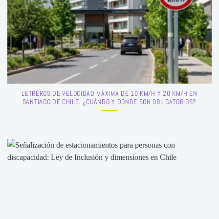
LETREROS DE VELOCIDAD MÁXIMA DE 10 KM/H Y 20 KM/H EN
SANTIAGO DE CHILE: ¿CUÁNDO Y DÓNDE SON OBLIGATORIOS?