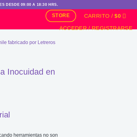
S DESDE 09:00 A 18:30 HRS.
CARRITO /
$
0
STORE
ACCEDER / REGISTRARSE
la Inocuidad en
ial
uscando herramientas no son