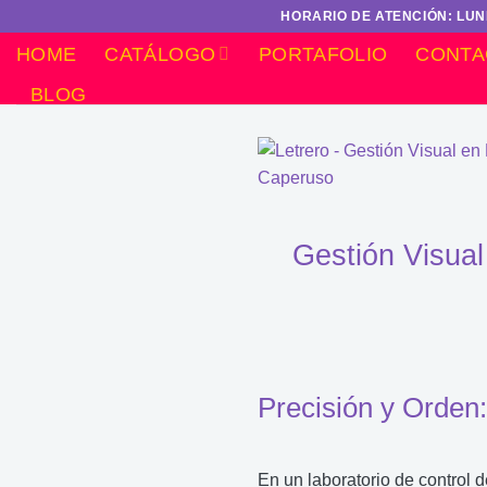
Saltar
HORARIO DE ATENCIÓN: LUNE
al
HOME
CATÁLOGO
PORTAFOLIO
CONTA
contenido
BLOG
Gestión Visual
Precisión y Orden:
En un laboratorio de control 