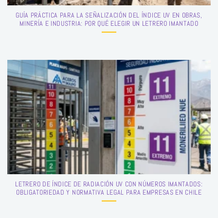
GUÍA PRÁCTICA PARA LA SEÑALIZACIÓN DEL ÍNDICE UV EN OBRAS,
MINERÍA E INDUSTRIA: POR QUÉ ELEGIR UN LETRERO IMANTADO
LETRERO DE ÍNDICE DE RADIACIÓN UV CON NÚMEROS IMANTADOS:
OBLIGATORIEDAD Y NORMATIVA LEGAL PARA EMPRESAS EN CHILE