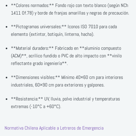
**Colores normados:** Fondo rojo con texto blanco (según NCh
1411 Of.78) y borde de franjas amarillas y negras de precaución.
**Pictogramas universales:** Iconos ISO 7010 para cada
elemento (extintor, botiquín, linterna, hacha).
**Material duradero:** Fabricado en **aluminio compuesto
(ACM)**, acrílico fundido o PVC de alto impacto con **vinilo
reflectante grado ingeniería**.
**Dimensiones visibles:** Mínimo 40×60 cm para interiores
industriales, 60×90 cm para exteriores y galpones.
**Resistencia:** UV, lluvia, polvo industrial y temperaturas
extremas (-10°C a +60°C).
Normativa Chilena Aplicable a Letreros de Emergencia