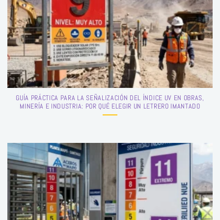
GUÍA PRÁCTICA PARA LA SEÑALIZACIÓN DEL ÍNDICE UV EN OBRAS,
MINERÍA E INDUSTRIA: POR QUÉ ELEGIR UN LETRERO IMANTADO