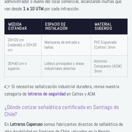
administrador o dueño del local comercial, alcanzando multas que
van desde
1 a 10 UTM
por cada infracción.
MEDIDA
ESPACIO DE
MATERIAL
ESTÁNDAR
INSTALACIÓN
SUGERIDO
20×20 cm
Mamparas de entrada o
PVC Espumado
(redondo) o 20×30
baños
(Celtex) 3mm
cm
Aluminio
30×40 cm o
Lobbys principales y áreas
Compuesto (ACM)
superior
industriales abiertas
3mm
👉 Si necesitas señalización industrial duradera, revisa nuestra
categoría de
letreros de seguridad
en Celtex y ACM.
¿Dónde cotizar señalética certificada en Santiago de
Chile?
En
Letreros Caperuso
somos fabricantes directos de señalética de
alta durabilidad en Santiago de Chile, ubicados en la Región