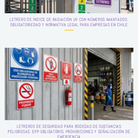
LETRERO DE ÍNDICE DE RADIACIÓN UV CON NÚMEROS IMANTADOS:
OBLIGATORIEDAD Y NORMATIVA LEGAL PARA EMPRESAS EN CHILE
LETREROS DE SEGURIDAD PARA BODEGAS DE SUSTANCIAS
PELIGROSAS: EPP OBLIGATORIO, PROHIBICIONES Y SEÑALIZACIÓN DE
EMERGENCIA