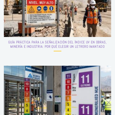
GUÍA PRÁCTICA PARA LA SEÑALIZACIÓN DEL ÍNDICE UV EN OBRAS,
MINERÍA E INDUSTRIA: POR QUÉ ELEGIR UN LETRERO IMANTADO