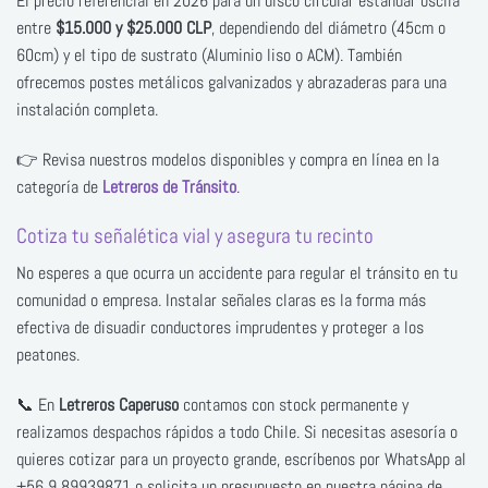
El precio referencial en 2026 para un disco circular estándar oscila
entre
$15.000 y $25.000 CLP
, dependiendo del diámetro (45cm o
60cm) y el tipo de sustrato (Aluminio liso o ACM). También
ofrecemos postes metálicos galvanizados y abrazaderas para una
instalación completa.
👉 Revisa nuestros modelos disponibles y compra en línea en la
categoría de
Letreros de Tránsito
.
Cotiza tu señalética vial y asegura tu recinto
No esperes a que ocurra un accidente para regular el tránsito en tu
comunidad o empresa. Instalar señales claras es la forma más
efectiva de disuadir conductores imprudentes y proteger a los
peatones.
📞 En
Letreros Caperuso
contamos con stock permanente y
realizamos despachos rápidos a todo Chile. Si necesitas asesoría o
quieres cotizar para un proyecto grande, escríbenos por WhatsApp al
+56 9 89939871 o solicita un presupuesto en nuestra página de