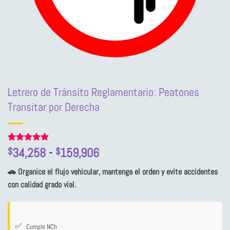
Letrero de Tránsito Reglamentario: Peatones
Transitar por Derecha
Rango
Valorado
2
34,258
-
159,906
$
$
con
5
de 5
de
en base a
🚗 Organice el flujo vehicular, mantenga el orden y evite accidentes
precios:
valoraciones
de clientes
con calidad grado vial.
desde
$34,258
hasta
$159,906
✅
Cumple NCh