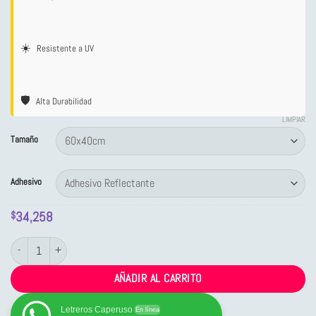
☀️
Resistente a UV
🛡️
Alta Durabilidad
LIMPIAR
Tamaño
Adhesivo
34,258
$
Letrero de Tránsito Reglamentario: Peatones Transitar por Derecha cantidad
AÑADIR AL CARRITO
Letreros Caperuso
En línea