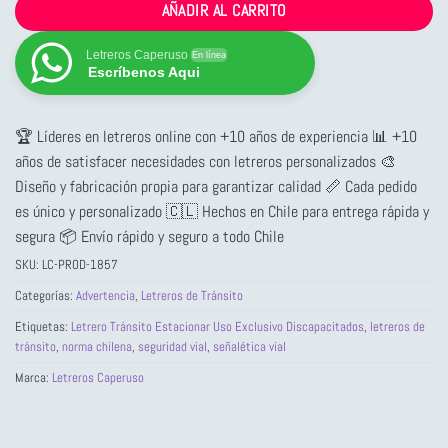
AÑADIR AL CARRITO
Letreros Caperuso
En línea
Escríbenos Aqui
🏆 Líderes en letreros online con +10 años de experiencia 📊 +10
años de satisfacer necesidades con letreros personalizados 🎨
Diseño y fabricación propia para garantizar calidad 📏 Cada pedido
es único y personalizado 🇨🇱 Hechos en Chile para entrega rápida y
segura 📦 Envío rápido y seguro a todo Chile
SKU:
LC-PROD-1857
Categorías:
Advertencia
,
Letreros de Tránsito
Etiquetas:
Letrero Tránsito Estacionar Uso Exclusivo Discapacitados
,
letreros de
tránsito
,
norma chilena
,
seguridad vial
,
señalética vial
Marca:
Letreros Caperuso