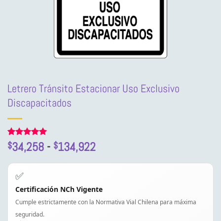
Letrero Tránsito Estacionar Uso Exclusivo
Discapacitados
Rango
Valorado
1
34,258
-
134,922
$
$
con
5
de 5
de
en base a
precios:
valoración
✅
de un
desde
cliente
Certificación NCh Vigente
$34,258
Cumple estrictamente con la Normativa Vial Chilena para máxima
hasta
$134,922
seguridad.