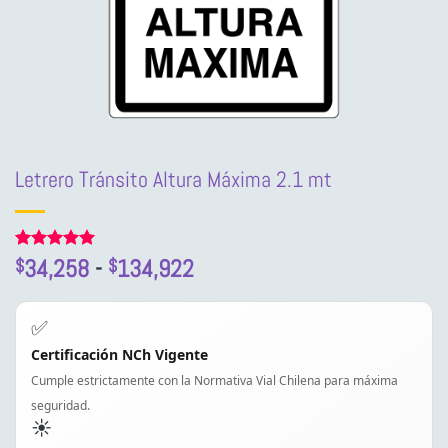
Letrero Tránsito Altura Máxima 2.1 mt
Rango
Valorado
1
34,258
-
134,922
$
$
con
5
de 5
de
en base a
precios:
valoración
✅
de un
desde
cliente
Certificación NCh Vigente
$34,258
Cumple estrictamente con la Normativa Vial Chilena para máxima
hasta
$134,922
seguridad.
☀️