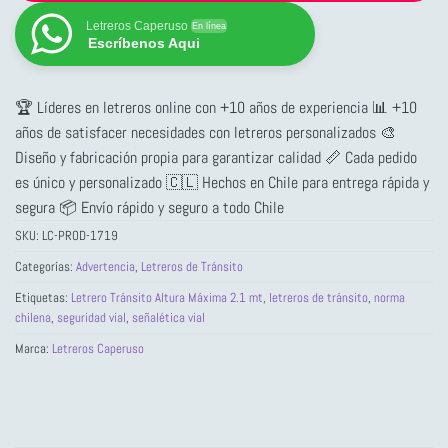
Letreros Caperuso
En línea
Escríbenos Aqui
🏆 Líderes en letreros online con +10 años de experiencia 📊 +10
años de satisfacer necesidades con letreros personalizados 🎨
Diseño y fabricación propia para garantizar calidad 📏 Cada pedido
es único y personalizado 🇨🇱 Hechos en Chile para entrega rápida y
segura 📦 Envío rápido y seguro a todo Chile
SKU:
LC-PROD-1719
Categorías:
Advertencia
,
Letreros de Tránsito
Etiquetas:
Letrero Tránsito Altura Máxima 2.1 mt
,
letreros de tránsito
,
norma
chilena
,
seguridad vial
,
señalética vial
Marca:
Letreros Caperuso