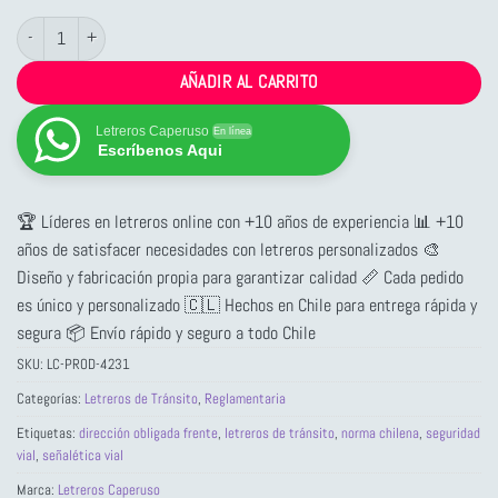
Letrero de Tránsito Reglamentario: Dirección Obligada Frente cantidad
AÑADIR AL CARRITO
Letreros Caperuso
En línea
Escríbenos Aqui
🏆 Líderes en letreros online con +10 años de experiencia 📊 +10
años de satisfacer necesidades con letreros personalizados 🎨
Diseño y fabricación propia para garantizar calidad 📏 Cada pedido
es único y personalizado 🇨🇱 Hechos en Chile para entrega rápida y
segura 📦 Envío rápido y seguro a todo Chile
SKU:
LC-PROD-4231
Categorías:
Letreros de Tránsito
,
Reglamentaria
Etiquetas:
dirección obligada frente
,
letreros de tránsito
,
norma chilena
,
seguridad
vial
,
señalética vial
Marca:
Letreros Caperuso