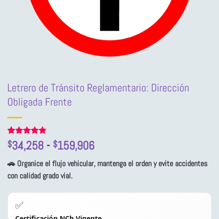
Letrero de Tránsito Reglamentario: Dirección
Obligada Frente
Rango
Valorado
1
34,258
-
159,906
$
$
con
5
de 5
de
en base a
🚗 Organice el flujo vehicular, mantenga el orden y evite accidentes
precios:
valoración
de un
con calidad grado vial.
desde
cliente
$34,258
hasta
✅
$159,906
Certificación NCh Vigente