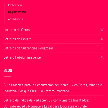
página
página
Prohibición
de
de
Reglamentaria
producto
producto
Advertencia
Letreros de Obras
(63)
Letreros de Peligro
(41)
Letreros de Sustancias Peligrosas
(25)
Letrero Fotoluminiscente
(33)
BLOG
Guía Práctica para la Señalización del Índice UV en Obras, Minería e
Industria: Por qué Elegir un Letrero Imantado
Letrero de Índice de Radiación UV con Números Imantados:
Obligatoriedad y Normativa Legal para Empresas en Chile