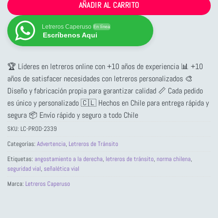
AÑADIR AL CARRITO
Letreros Caperuso
En línea
Escríbenos Aqui
🏆 Líderes en letreros online con +10 años de experiencia 📊 +10
años de satisfacer necesidades con letreros personalizados 🎨
Diseño y fabricación propia para garantizar calidad 📏 Cada pedido
es único y personalizado 🇨🇱 Hechos en Chile para entrega rápida y
segura 📦 Envío rápido y seguro a todo Chile
SKU:
LC-PROD-2339
Categorías:
Advertencia
,
Letreros de Tránsito
Etiquetas:
angostamiento a la derecha
,
letreros de tránsito
,
norma chilena
,
seguridad vial
,
señalética vial
Marca:
Letreros Caperuso