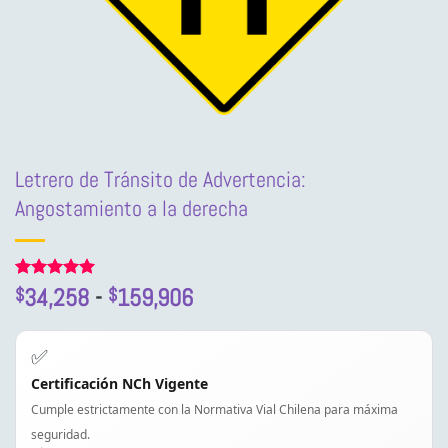
Letrero de Tránsito de Advertencia:
Angostamiento a la derecha
Rango
Valorado
1
34,258
-
159,906
$
$
con
5
de 5
de
en base a
precios:
valoración
✅
de un
desde
cliente
Certificación NCh Vigente
$34,258
Cumple estrictamente con la Normativa Vial Chilena para máxima
hasta
$159,906
seguridad.