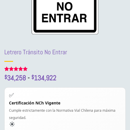
Letrero Tránsito No Entrar
Rango
Valorado
1
34,258
-
134,922
$
$
con
5
de 5
de
en base a
precios:
valoración
✅
de un
desde
cliente
Certificación NCh Vigente
$34,258
Cumple estrictamente con la Normativa Vial Chilena para máxima
hasta
$134,922
seguridad.
☀️